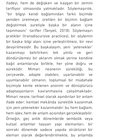
ifadeyi, hem de değişken ve kaygan bir zemini
tarifliyor olmasında yatmaktadır. Söylemaşırılık,
“bir bilgiyi kendi bağlamından farklı biçimde
yeniden üretmeye; üretilen bir biçimin bağlam
değiştirmek suretiyle başka bir alanın içine
taşınmasını” tarifler (Tanyeli, 2018). Söylemaşırı
pratikler (transdiscursive practices), bir söylemin
bir başka bilgi alanı içine yerleştirilmesi, bir nevi
devşirilmesidir. Bu başkalaşım, yeni ‘yetenekler’
kazanmayı belirtirken; tek yönlü ve geri
döndürülemez bir aktarım olmak yerine kendine
bağıl anlamlarıyla birlikte, her yöne doğru ve
süreklidir. Mimari nesnenin sürekliliği, bu
çerçevede, adapte olabilen, uyarlanabilir ve
uyumlanabilir olmanın, toplumsal bir müdahale
biçimiyle kente eklenen anonim ve dönüştürücü
adaptasyonların kavranmasına çalışılmaktadır.
Mimari nesne, tarihsel olarak aşındırılan bir anlam
ifade eder; kentsel mekânda süreklilik kazanmak
için yeni yetenekler kazanmalıdır: bu hem bağlam,
hem işlev, hem de anlam açısından gerçekleşebilir.
Örneğin, geç antik dönemlerde sembolik veya
kutsal anlamlar taşıyan yapı elemanları, bir
sonraki dönemde sadece yapıda strüktürel bir
eleman olarak değerlendirilmekte, bu anlamda