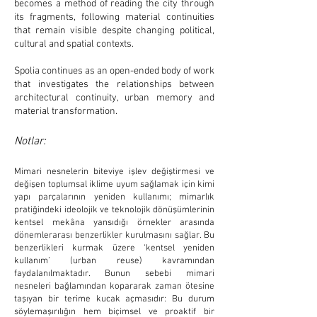
becomes a method of reading the city through
its fragments, following material continuities
that remain visible despite changing political,
cultural and spatial contexts.
Spolia continues as an open-ended body of work
that investigates the relationships between
architectural continuity, urban memory and
material transformation.
Notlar:
​Mimari nesnelerin biteviye işlev değiştirmesi ve
değişen toplumsal iklime uyum sağlamak için kimi
yapı parçalarının yeniden kullanımı; mimarlık
pratiğindeki ideolojik ve teknolojik dönüşümlerinin
kentsel mekâna yansıdığı örnekler arasında
dönemlerarası benzerlikler kurulmasını sağlar. Bu
benzerlikleri kurmak üzere ‘kentsel yeniden
kullanım’ (urban reuse) kavramından
faydalanılmaktadır. Bunun sebebi mimari
nesneleri bağlamından kopararak zaman ötesine
taşıyan bir terime kucak açmasıdır: Bu durum
söylemaşırılığın hem biçimsel ve proaktif bir