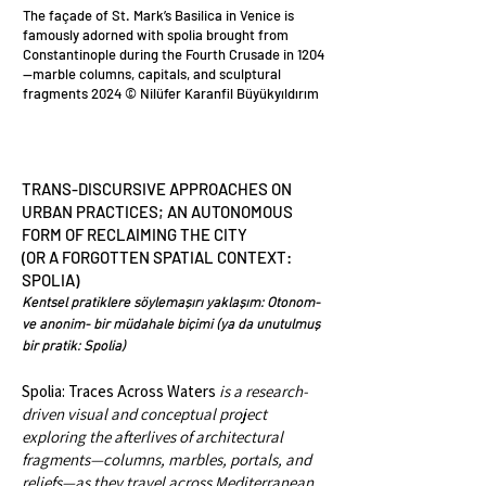
The façade of St. Mark’s Basilica in Venice is
famously adorned with spolia brought from
Constantinople during the Fourth Crusade in 1204
—marble columns, capitals, and sculptural
fragments 2024 © Nilüfer Karanfil Büyükyıldırım
TRANS-DISCURSIVE APPROACHES ON
URBAN PRACTICES; AN AUTONOMOUS
FORM OF RECLAIMING THE CITY
(OR A FORGOTTEN SPATIAL CONTEXT:
SPOLIA)
Kentsel pratiklere söylemaşırı yaklaşım: Otonom-
ve anonim- bir müdahale biçimi (ya da unutulmuş
bir pratik: Spolia)
​Spolia: Traces Across Waters
is a research-
driven visual and conceptual project
exploring the afterlives of architectural
fragments—columns, marbles, portals, and
reliefs—as they travel across Mediterranean