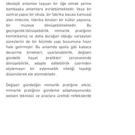
ideolojik anlamlar taşıyan bir öğe olmak yerine
bambaşka anlamlara evrilebilmektedir. Veya bir
santral yapısı bir okula, bir fabrika bacası kamusal
alan imlecine, fabrika binaları bir kültür yapısına,
bir müzeye dönüşebilmektedir. Bu
geçirgenlik/dönüşebilirlik mimarlık pratiğinin
kemikleşmiş ve daha durağan olduğu varsayılan
süreçlerini de bir biçimde yapı bozumuna hazır
hale getirmiştir. Bu anlamda spolia gibi kabaca
devşirme örnekleri; uyarlanabilirlik, değişen
gündelik hayat pratikleri çerçevesinde
dönüşebilirlik, adapte edilebilirlik üzerinden
söylemaşırı bir eylemsellik niteliği taşıdığı
düşünülerek ele alınmaktadır.
Değişen gündeliğin mimarlik pratiğine etkisi,
mimarlık pratiğinin gündeme adaptasyonunda;
gelişen teknoloji ve araçlara ürettiği reflekslerde
belirir. Tasarımın biçim değiştirmesi ve mevcut
yapıların işlev değiştirmesinin yanında temsil
biçimlerinde gerçekleşen bu dönüşüm, mekânda
yeni bir dil olarak karşılık bulur. Mekânsal
pratiklerde gerçekleşen bu değişim, “yeniden
üretilen” gündelik pratiklere işleyiş bakımından da
adapte olur. “Yeni şartların gereklerine cevap